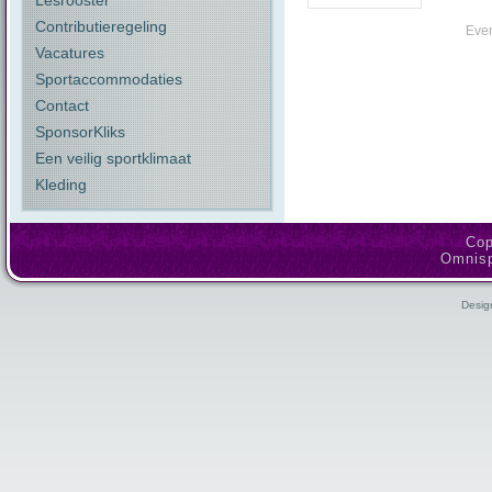
Lesrooster
Contributieregeling
Eve
Vacatures
Sportaccommodaties
Contact
SponsorKliks
Een veilig sportklimaat
Kleding
Cop
Omnisp
Desig