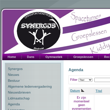
Home
Dans
Gymnastiek
Groepslessen
Rec
Synergos
Agenda
Nieuws
Filter
Bestuur
Algemene ledenvergadering
Datum
Titel
Nieuwsbrieven
Er zijn
Lidmaatschap
momenteel
Agenda
geen
evenementen